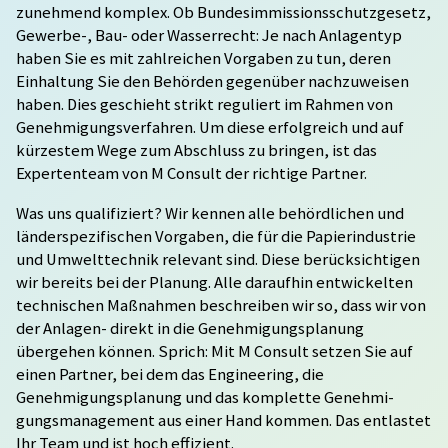
zunehmend komplex. Ob Bundes­immissions­schutz­gesetz,
Gewerbe-, Bau- oder Wasserrecht: Je nach Anlagentyp
haben Sie es mit zahlreichen Vorgaben zu tun, deren
Einhaltung Sie den Behörden gegenüber nachzuweisen
haben. Dies geschieht strikt reguliert im Rahmen von
Genehmigungsverfahren. Um diese erfolgreich und auf
kürzestem Wege zum Abschluss zu bringen, ist das
Expertenteam von M Consult der richtige Partner.
Was uns qualifiziert? Wir kennen alle behördlichen und
länderspezifischen Vorgaben, die für die Papierindustrie
und Umwelttechnik relevant sind. Diese berücksichtigen
wir bereits bei der Planung. Alle daraufhin entwickelten
technischen Maßnahmen beschreiben wir so, dass wir von
der Anlagen- direkt in die Genehmigungsplanung
übergehen können. Sprich: Mit M Consult setzen Sie auf
einen Partner, bei dem das Engineering, die
Genehmigungsplanung und das komplette Genehmi­
gungsmanagement aus einer Hand kommen. Das entlastet
Ihr Team und ist hoch effizient.