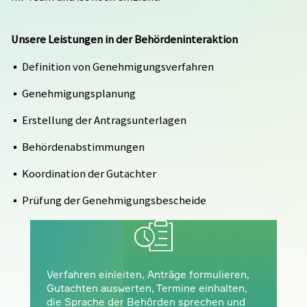
Papiertechnik
Investitionsvorhaben
Beratung /
Studien
Unsere Leistungen in der Behördeninteraktion
Umwelttechnik
Neue Technologien /
Definition von Genehmigungsverfahren
Innovationen
Engineering
Elektro- /
Genehmigungsplanung
Automatisierungstechnik
Fehlendes Know-How
Genehmigungsmanagement
Erstellung der Antragsunterlagen
Behördenabstimmungen
Behördeninteraktion
Behördliche Auflagen
Projektsteuerung
Koordination der Gutachter
Projektmanagement
Zertifizierungen
Managementsysteme
Prüfung der Genehmigungsbescheide
Verfahren einleiten, Anträge formulieren,
Gutachten auswerten, Termine einhalten,
die Sprache der Behörden sprechen und