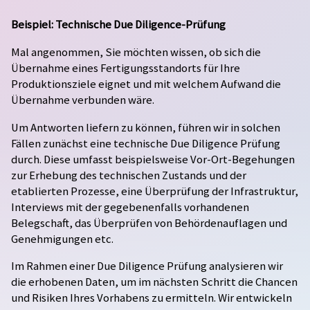
Beispiel: Technische Due Diligence-Prüfung
Mal angenommen, Sie möchten wissen, ob sich die
Übernahme eines Fertigungsstandorts für Ihre
Produktionsziele eignet und mit welchem Aufwand die
Übernahme verbunden wäre.
Um Antworten liefern zu können, führen wir in solchen
Papiertechnik
Investitionsvorhaben
Beratung /
Fällen zunächst eine technische Due Diligence Prüfung
Studien
durch. Diese umfasst beispielsweise Vor-Ort-Begehungen
Umwelttechnik
Neue Technologien /
zur Erhebung des technischen Zustands und der
Innovationen
Engineering
etablierten Prozesse, eine Überprüfung der Infrastruktur,
Interviews mit der gegebenenfalls vorhandenen
Elektro- /
Belegschaft, das Überprüfen von Behördenauflagen und
Automatisierungstechnik
Fehlendes Know-How
Genehmigungsmanagement
Genehmigungen etc.
Im Rahmen einer Due Diligence Prüfung analysieren wir
Behördeninteraktion
Behördliche Auflagen
Projektsteuerung
die erhobenen Daten, um im nächsten Schritt die Chancen
und Risiken Ihres Vorhabens zu ermitteln. Wir entwickeln
Projektmanagement
Zertifizierungen
Managementsysteme