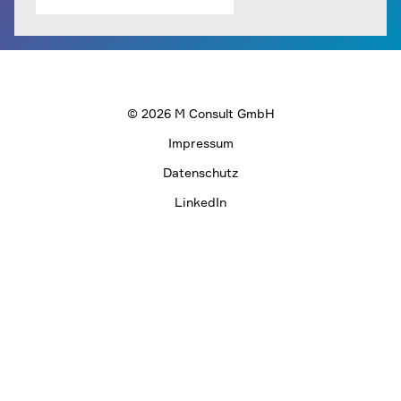
Elektro- /
Automatisierungstechnik
Fehlendes Know-How
Genehmigungsmanagement
Behördeninteraktion
Behördliche Auflagen
Projektsteuerung
© 2026 M Consult GmbH
Projektmanagement
Zertifizierungen
Managementsysteme
Impressum
Datenschutz
LinkedIn