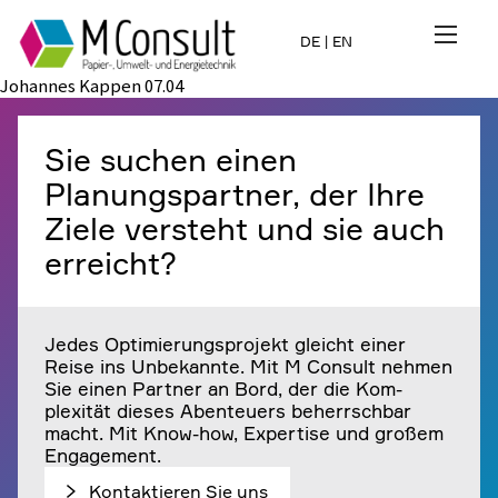
DE
|
EN
Johannes Kappen 07.04
Sie suchen einen
Planungspartner, der Ihre
Ziele versteht und sie auch
erreicht?
Jedes Optimierungsprojekt gleicht einer
Papiertechnik
Investitionsvorhaben
Beratung /
Reise ins Unbekannte. Mit
M Consult
nehmen
Sie einen Partner an Bord, der die Kom­
Studien
plexität dieses Abenteuers beherrschbar
Umwelttechnik
Neue Technologien /
macht. Mit Know-how, Expertise und großem
Engagement.
Innovationen
Engineering
Kontaktieren Sie uns